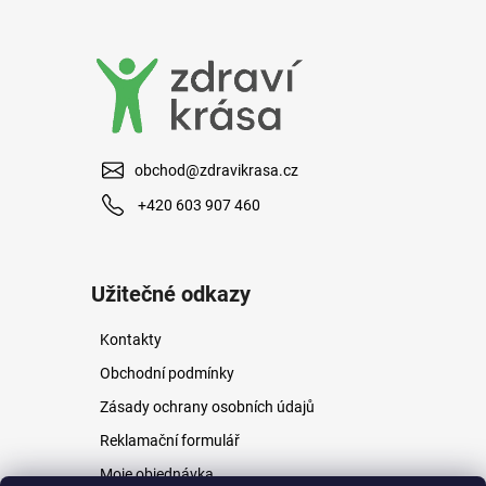
a
j
í
t
?
obchod@zdravikrasa.cz
+420 603 907 460
HLEDAT
Užitečné odkazy
Kontakty
D
o
Obchodní podmínky
p
Zásady ochrany osobních údajů
o
r
Reklamační formulář
u
Moje objednávka