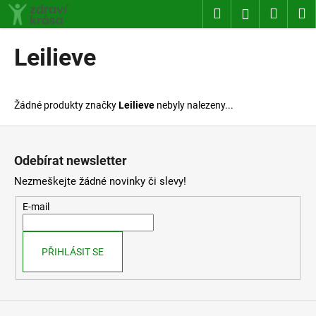
K
Přejít
Hledat
Nákup
M
Přihlášení
na
o
obsah
Zpět
Zpět
košík
š
Leilieve
í
C
k
o
Žádné produkty značky
Leilieve
nebyly nalezeny...
p
o
Z
t
á
Odebírat newsletter
ř
p
Nezmeškejte žádné novinky či slevy!
e
a
b
t
E-mail
u
í
j
PŘIHLÁSIT SE
e
t
e
n