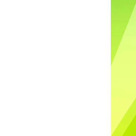
DO UŠÍ NABÍJECÍ K88