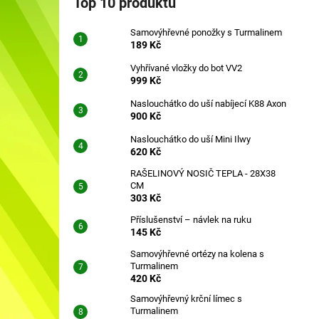
Top 10 produktů
SAMOVÝHŘEVNÉ PONOŽKY S
l
TURMALINEM
Samovýhřevné ponožky s Turmalinem
189 Kč
189 Kč
Vyhřívané vložky do bot VV2
999 Kč
Naslouchátko do uší nabíjecí K88 Axon
900 Kč
Naslouchátko do uší Mini Ilwy
620 Kč
RAŠELINOVÝ NOSIČ TEPLA - 28X38
CM
303 Kč
Příslušenství – návlek na ruku
145 Kč
Samovýhřevné ortézy na kolena s
Turmalinem
420 Kč
Samovýhřevný krční límec s
Turmalinem