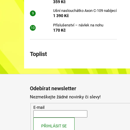
359 Kč
Ušní naslouchátko Axon C-109 nabíjecí
1 390 Kč
Příslušenství – návlek na nohu
170 Kč
Toplist
Z
á
Odebírat newsletter
p
Nezmeškejte žádné novinky či slevy!
a
t
E-mail
í
PŘIHLÁSIT SE