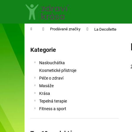
K
Přejít
na
o
obsah
Zpět
Zpět
š
do
do
í
Domů
Prodávané značky
La Decollette
obchodu
obchodu
k
P
o
Kategorie
Přeskočit
s
kategorie
t
Naslouchátka
r
Kosmetické přístroje
a
Péče o zdraví
n
Masáže
n
Krása
í
Tepelná terapie
p
Fitness a sport
a
n
e