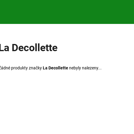
Co potřebujete najít?
La Decollette
HLEDAT
Žádné produkty značky
La Decollette
nebyly nalezeny...
Doporučujeme