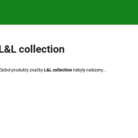
Co potřebujete najít?
L&L collection
HLEDAT
Žádné produkty značky
L&L collection
nebyly nalezeny...
Doporučujeme