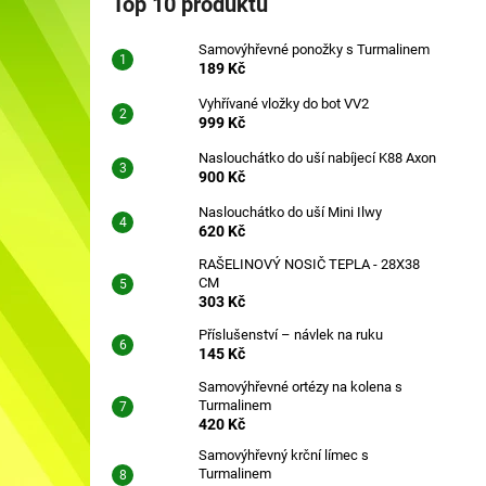
Top 10 produktů
SAMOVÝHŘEVNÉ PONOŽKY S
l
TURMALINEM
Samovýhřevné ponožky s Turmalinem
189 Kč
189 Kč
Vyhřívané vložky do bot VV2
999 Kč
Naslouchátko do uší nabíjecí K88 Axon
900 Kč
Naslouchátko do uší Mini Ilwy
620 Kč
RAŠELINOVÝ NOSIČ TEPLA - 28X38
CM
303 Kč
Příslušenství – návlek na ruku
145 Kč
Samovýhřevné ortézy na kolena s
Turmalinem
420 Kč
Samovýhřevný krční límec s
Turmalinem