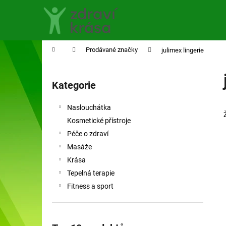
K
Přejít
na
o
obsah
Zpět
Zpět
š
do
do
í
Domů
Prodávané značky
julimex lingerie
obchodu
obchodu
k
P
o
Kategorie
Přeskočit
s
kategorie
t
Naslouchátka
r
Kosmetické přístroje
a
Péče o zdraví
n
Masáže
n
Krása
í
Tepelná terapie
p
Fitness a sport
a
n
e