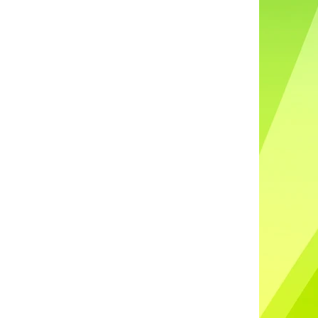
DO UŠÍ NABÍJECÍ K88