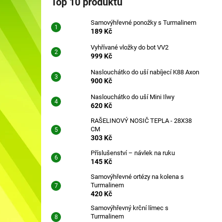
Top 10 produktů
SAMOVÝHŘEVNÉ PONOŽKY S
l
TURMALINEM
Samovýhřevné ponožky s Turmalinem
189 Kč
189 Kč
Vyhřívané vložky do bot VV2
999 Kč
Naslouchátko do uší nabíjecí K88 Axon
900 Kč
Naslouchátko do uší Mini Ilwy
620 Kč
RAŠELINOVÝ NOSIČ TEPLA - 28X38
CM
303 Kč
Příslušenství – návlek na ruku
145 Kč
Samovýhřevné ortézy na kolena s
Turmalinem
420 Kč
Samovýhřevný krční límec s
Turmalinem