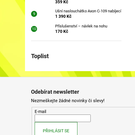
359 Kč
Ušní naslouchátko Axon C-109 nabíjecí
1 390 Kč
Příslušenství – návlek na nohu
170 Kč
Toplist
Z
á
Odebírat newsletter
p
Nezmeškejte žádné novinky či slevy!
a
t
E-mail
í
PŘIHLÁSIT SE