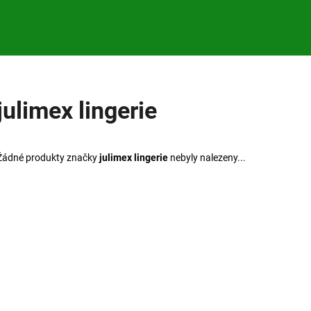
Co potřebujete najít?
julimex lingerie
HLEDAT
Žádné produkty značky
julimex lingerie
nebyly nalezeny...
Doporučujeme