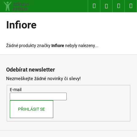
K
Přejít
Hledat
Nákup
M
Přihlášení
na
o
obsah
Zpět
Zpět
košík
š
Infiore
í
C
k
o
Žádné produkty značky
Infiore
nebyly nalezeny...
p
o
Z
t
á
Odebírat newsletter
ř
p
Nezmeškejte žádné novinky či slevy!
e
a
b
t
E-mail
u
í
j
PŘIHLÁSIT SE
e
t
e
n