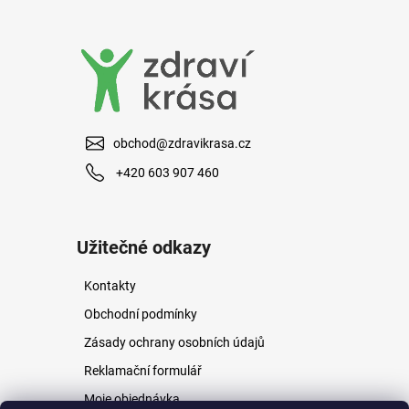
a
j
í
t
?
obchod@zdravikrasa.cz
+420 603 907 460
HLEDAT
Užitečné odkazy
Kontakty
D
o
Obchodní podmínky
p
Zásady ochrany osobních údajů
o
r
Reklamační formulář
u
Moje objednávka