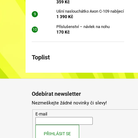
359 Kč
Ušní naslouchátko Axon C-109 nabíjecí
1 390 Kč
Příslušenství – návlek na nohu
170 Kč
Toplist
Z
á
Odebírat newsletter
p
Nezmeškejte žádné novinky či slevy!
a
t
E-mail
í
PŘIHLÁSIT SE