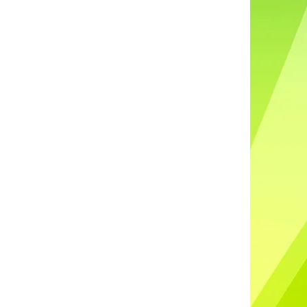
DO UŠÍ NABÍJECÍ K88