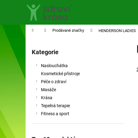
K
Přejít
na
o
obsah
Zpět
Zpět
š
do
do
í
Domů
Prodávané značky
HENDERSON LADIES
obchodu
obchodu
k
P
o
Kategorie
Přeskočit
s
kategorie
t
Naslouchátka
r
Kosmetické přístroje
a
Péče o zdraví
n
Masáže
n
Krása
í
Tepelná terapie
p
Fitness a sport
a
n
e