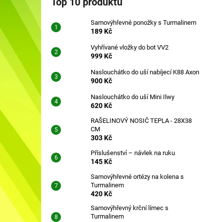
Top 10 produktů
SAMOVÝHŘEVNÉ PONOŽKY S
l
TURMALINEM
Samovýhřevné ponožky s Turmalinem
189 Kč
189 Kč
Vyhřívané vložky do bot VV2
999 Kč
Naslouchátko do uší nabíjecí K88 Axon
900 Kč
Naslouchátko do uší Mini Ilwy
620 Kč
RAŠELINOVÝ NOSIČ TEPLA - 28X38
CM
303 Kč
Příslušenství – návlek na ruku
145 Kč
Samovýhřevné ortézy na kolena s
Turmalinem
420 Kč
Samovýhřevný krční límec s
Turmalinem