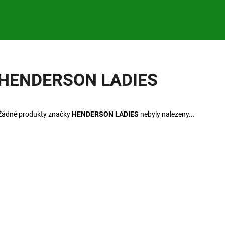
Co potřebujete najít?
HENDERSON LADIES
HLEDAT
Žádné produkty značky
HENDERSON LADIES
nebyly nalezeny...
Doporučujeme