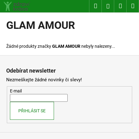
K
Přejít
Hledat
Nákup
M
Přihlášení
na
o
obsah
Zpět
Zpět
košík
š
GLAM AMOUR
í
C
k
o
Žádné produkty značky
GLAM AMOUR
nebyly nalezeny...
p
o
Z
t
á
Odebírat newsletter
ř
p
Nezmeškejte žádné novinky či slevy!
e
a
b
t
E-mail
u
í
j
PŘIHLÁSIT SE
e
t
e
n