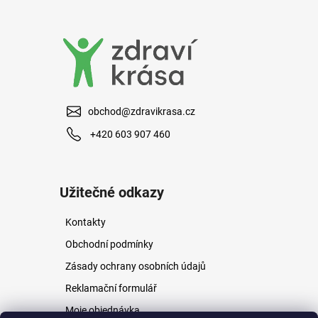
a
j
í
t
?
obchod@zdravikrasa.cz
+420 603 907 460
HLEDAT
Užitečné odkazy
Kontakty
D
o
Obchodní podmínky
p
Zásady ochrany osobních údajů
o
r
Reklamační formulář
u
Moje objednávka