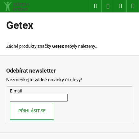
K
Přejít
Hledat
Nákup
M
Přihlášení
na
o
obsah
Zpět
Zpět
košík
š
Getex
í
C
k
o
Žádné produkty značky
Getex
nebyly nalezeny...
p
o
Z
t
á
Odebírat newsletter
ř
p
Nezmeškejte žádné novinky či slevy!
e
a
b
t
E-mail
u
í
j
PŘIHLÁSIT SE
e
t
e
n