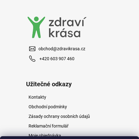
a
j
í
t
?
obchod@zdravikrasa.cz
+420 603 907 460
HLEDAT
Užitečné odkazy
Kontakty
D
o
Obchodní podmínky
p
Zásady ochrany osobních údajů
o
r
Reklamační formulář
u
Moje objednávka