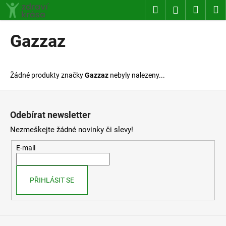
K
Přejít
Hledat
Nákup
M
Přihlášení
na
o
obsah
Zpět
Zpět
košík
š
Gazzaz
í
C
k
o
Žádné produkty značky
Gazzaz
nebyly nalezeny...
p
o
Z
t
á
Odebírat newsletter
ř
p
Nezmeškejte žádné novinky či slevy!
e
a
b
t
E-mail
u
í
j
PŘIHLÁSIT SE
e
t
e
n