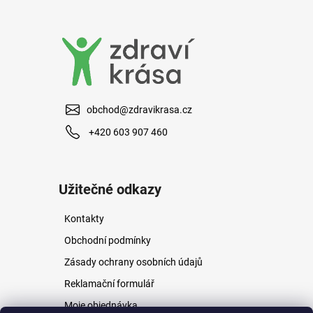
a
j
í
t
?
obchod@zdravikrasa.cz
+420 603 907 460
HLEDAT
Užitečné odkazy
Kontakty
D
o
Obchodní podmínky
p
Zásady ochrany osobních údajů
o
r
Reklamační formulář
u
Moje objednávka