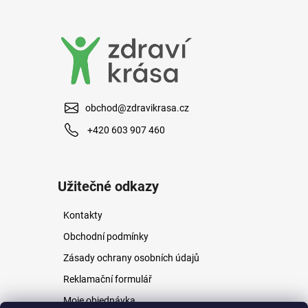
a
j
í
t
?
obchod@zdravikrasa.cz
+420 603 907 460
HLEDAT
Užitečné odkazy
Kontakty
D
o
Obchodní podmínky
p
Zásady ochrany osobních údajů
o
r
Reklamační formulář
u
Moje objednávka