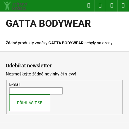
K
Přejít
Hledat
Nákup
M
Přihlášení
na
o
obsah
Zpět
Zpět
košík
š
GATTA BODYWEAR
í
C
k
o
Žádné produkty značky
GATTA BODYWEAR
nebyly nalezeny...
p
o
Z
t
á
Odebírat newsletter
ř
p
Nezmeškejte žádné novinky či slevy!
e
a
b
t
E-mail
u
í
j
PŘIHLÁSIT SE
e
t
e
n