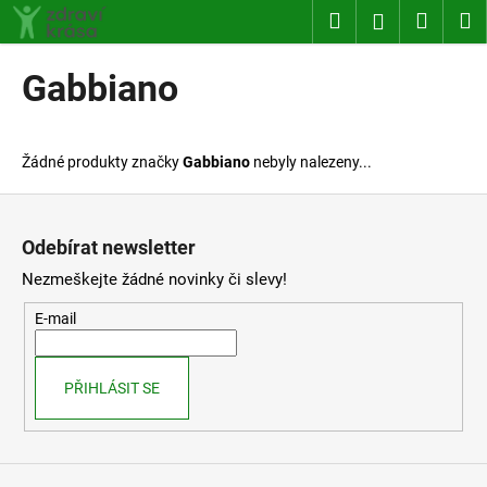
K
Přejít
Hledat
Nákup
M
Přihlášení
na
o
obsah
Zpět
Zpět
košík
š
Gabbiano
í
C
k
o
Žádné produkty značky
Gabbiano
nebyly nalezeny...
p
o
Z
t
á
Odebírat newsletter
ř
p
Nezmeškejte žádné novinky či slevy!
e
a
b
t
E-mail
u
í
j
PŘIHLÁSIT SE
e
t
e
n