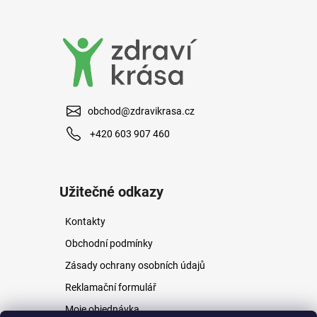
a
j
í
t
?
obchod@zdravikrasa.cz
+420 603 907 460
HLEDAT
Užitečné odkazy
Kontakty
D
o
Obchodní podmínky
p
Zásady ochrany osobních údajů
o
r
Reklamační formulář
u
Moje objednávka