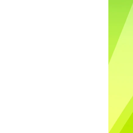
DO UŠÍ NABÍJECÍ K88