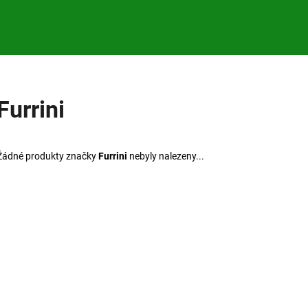
Co potřebujete najít?
Furrini
HLEDAT
Žádné produkty značky
Furrini
nebyly nalezeny...
Doporučujeme