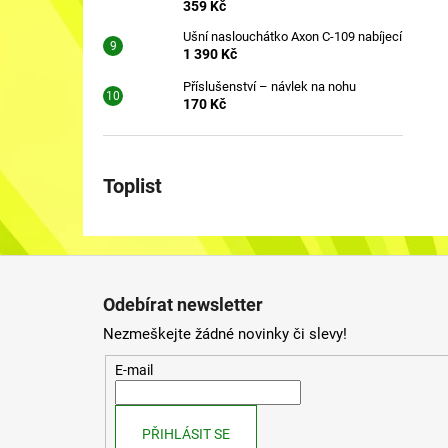
359 Kč
Ušní naslouchátko Axon C-109 nabíjecí
1 390 Kč
Příslušenství – návlek na nohu
170 Kč
Toplist
Z
á
Odebírat newsletter
p
Nezmeškejte žádné novinky či slevy!
a
t
E-mail
í
PŘIHLÁSIT SE