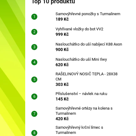
Top 10 produktů
SAMOVÝHŘEVNÉ PONOŽKY S
l
TURMALINEM
Samovýhřevné ponožky s Turmalinem
189 Kč
189 Kč
Vyhřívané vložky do bot VV2
999 Kč
Naslouchátko do uší nabíjecí K88 Axon
900 Kč
Naslouchátko do uší Mini Ilwy
620 Kč
RAŠELINOVÝ NOSIČ TEPLA - 28X38
CM
303 Kč
Příslušenství – návlek na ruku
145 Kč
Samovýhřevné ortézy na kolena s
Turmalinem
420 Kč
Samovýhřevný krční límec s
Turmalinem