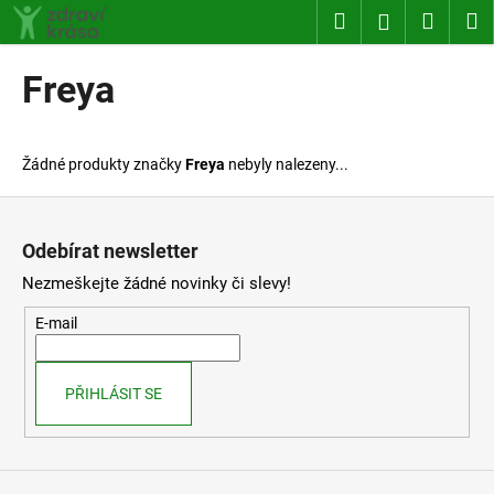
K
Přejít
Hledat
Nákup
M
Přihlášení
na
o
obsah
Zpět
Zpět
košík
š
Freya
í
C
k
o
Žádné produkty značky
Freya
nebyly nalezeny...
p
o
Z
t
á
Odebírat newsletter
ř
p
Nezmeškejte žádné novinky či slevy!
e
a
b
t
E-mail
u
í
j
PŘIHLÁSIT SE
e
t
e
n