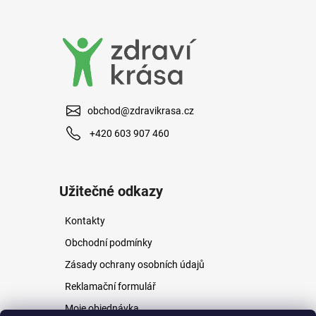
a
j
í
t
?
obchod@zdravikrasa.cz
+420 603 907 460
HLEDAT
Užitečné odkazy
Kontakty
D
o
Obchodní podmínky
p
Zásady ochrany osobních údajů
o
r
Reklamační formulář
u
Moje objednávka