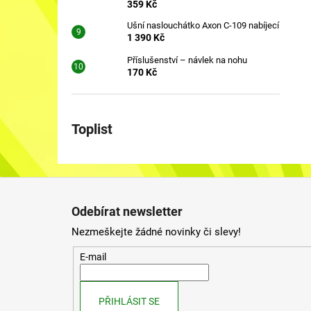
359 Kč
Ušní naslouchátko Axon C-109 nabíjecí
1 390 Kč
Příslušenství – návlek na nohu
170 Kč
Toplist
Z
á
Odebírat newsletter
p
Nezmeškejte žádné novinky či slevy!
a
t
E-mail
í
PŘIHLÁSIT SE