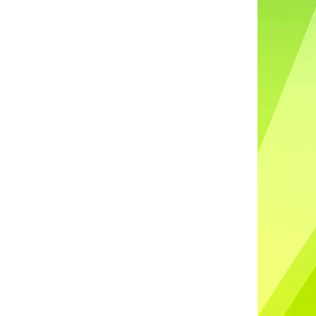
DO UŠÍ NABÍJECÍ K88