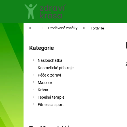
K
Přejít
na
o
obsah
Zpět
Zpět
š
do
do
í
Domů
Prodávané značky
Fordville
obchodu
obchodu
k
P
o
Kategorie
Přeskočit
s
kategorie
t
Naslouchátka
r
Kosmetické přístroje
a
Péče o zdraví
n
Masáže
n
Krása
í
Tepelná terapie
p
Fitness a sport
a
n
e