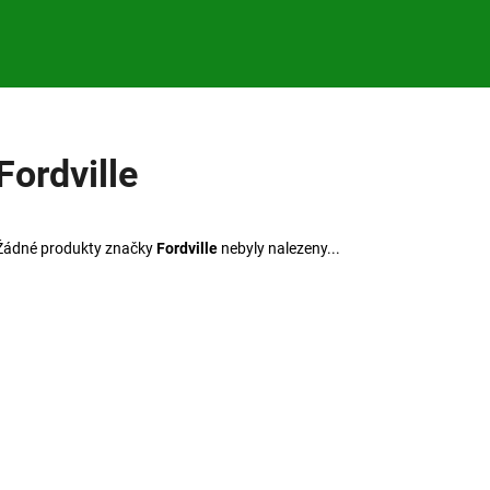
Co potřebujete najít?
Fordville
HLEDAT
Žádné produkty značky
Fordville
nebyly nalezeny...
Doporučujeme