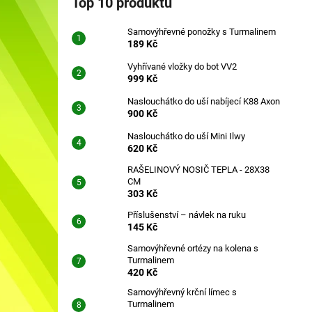
Top 10 produktů
SAMOVÝHŘEVNÉ PONOŽKY S
l
TURMALINEM
Samovýhřevné ponožky s Turmalinem
189 Kč
189 Kč
Vyhřívané vložky do bot VV2
999 Kč
Naslouchátko do uší nabíjecí K88 Axon
900 Kč
Naslouchátko do uší Mini Ilwy
620 Kč
RAŠELINOVÝ NOSIČ TEPLA - 28X38
CM
303 Kč
Příslušenství – návlek na ruku
145 Kč
Samovýhřevné ortézy na kolena s
Turmalinem
420 Kč
Samovýhřevný krční límec s
Turmalinem