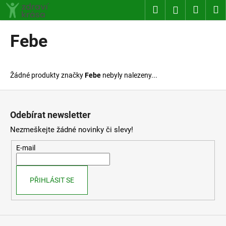
K
Přejít
Hledat
Nákup
M
Přihlášení
na
o
obsah
Zpět
Zpět
košík
š
Febe
í
C
k
o
Žádné produkty značky
Febe
nebyly nalezeny...
p
o
Z
t
á
Odebírat newsletter
ř
p
Nezmeškejte žádné novinky či slevy!
e
a
b
t
E-mail
u
í
j
PŘIHLÁSIT SE
e
t
e
n