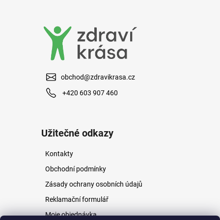
a
j
í
t
?
obchod@zdravikrasa.cz
+420 603 907 460
HLEDAT
Užitečné odkazy
Kontakty
D
o
Obchodní podmínky
p
Zásady ochrany osobních údajů
o
r
Reklamační formulář
u
Moje objednávka