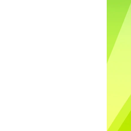
DO UŠÍ NABÍJECÍ K88