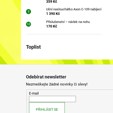
359 Kč
Ušní naslouchátko Axon C-109 nabíjecí
1 390 Kč
Příslušenství – návlek na nohu
170 Kč
Toplist
Z
á
Odebírat newsletter
p
Nezmeškejte žádné novinky či slevy!
a
t
E-mail
í
PŘIHLÁSIT SE