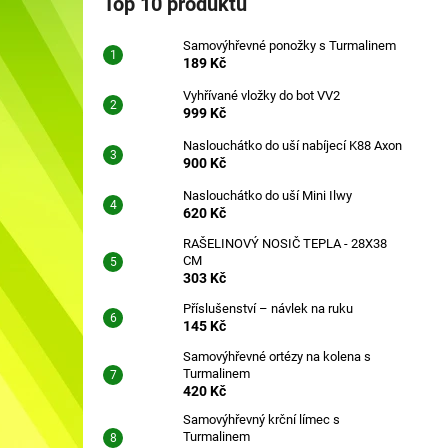
Top 10 produktů
SAMOVÝHŘEVNÉ PONOŽKY S
l
TURMALINEM
Samovýhřevné ponožky s Turmalinem
189 Kč
189 Kč
Vyhřívané vložky do bot VV2
999 Kč
Naslouchátko do uší nabíjecí K88 Axon
900 Kč
Naslouchátko do uší Mini Ilwy
620 Kč
RAŠELINOVÝ NOSIČ TEPLA - 28X38
CM
303 Kč
Příslušenství – návlek na ruku
145 Kč
Samovýhřevné ortézy na kolena s
Turmalinem
420 Kč
Samovýhřevný krční límec s
Turmalinem