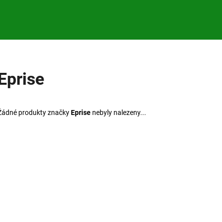
Co potřebujete najít?
Eprise
HLEDAT
Žádné produkty značky
Eprise
nebyly nalezeny...
Doporučujeme