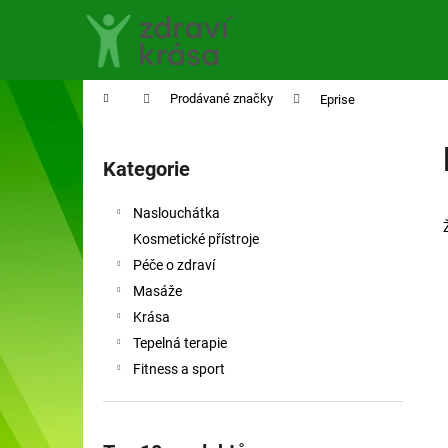
K
Přejít
na
o
obsah
Zpět
Zpět
š
do
do
í
Domů
Prodávané značky
Eprise
obchodu
obchodu
k
P
o
Kategorie
Přeskočit
s
kategorie
t
Naslouchátka
r
Kosmetické přístroje
a
Péče o zdraví
n
Masáže
n
Krása
í
Tepelná terapie
p
Fitness a sport
a
n
e