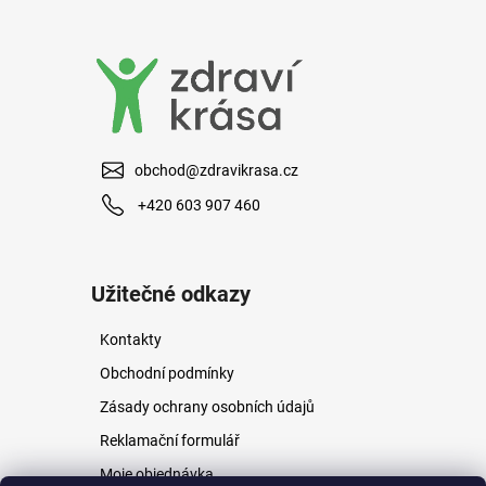
a
j
í
t
?
obchod@zdravikrasa.cz
+420 603 907 460
HLEDAT
Užitečné odkazy
Kontakty
D
o
Obchodní podmínky
p
Zásady ochrany osobních údajů
o
r
Reklamační formulář
u
Moje objednávka