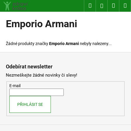
K
Přejít
Hledat
Nákup
M
Přihlášení
na
o
obsah
Zpět
Zpět
košík
š
Emporio Armani
í
C
k
o
Žádné produkty značky
Emporio Armani
nebyly nalezeny...
p
o
Z
t
á
Odebírat newsletter
ř
p
Nezmeškejte žádné novinky či slevy!
e
a
b
t
E-mail
u
í
j
PŘIHLÁSIT SE
e
t
e
n