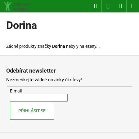
K
Přejít
Hledat
Nákup
M
Přihlášení
na
o
obsah
Zpět
Zpět
košík
š
Dorina
í
C
k
o
Žádné produkty značky
Dorina
nebyly nalezeny...
p
o
Z
t
á
Odebírat newsletter
ř
p
Nezmeškejte žádné novinky či slevy!
e
a
b
t
E-mail
u
í
j
PŘIHLÁSIT SE
e
t
e
n