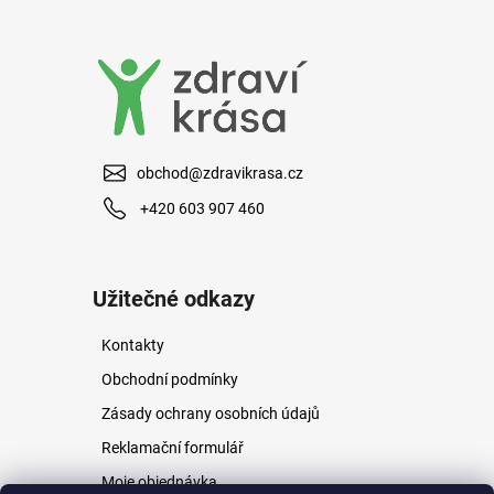
a
j
í
t
?
obchod@zdravikrasa.cz
+420 603 907 460
HLEDAT
Užitečné odkazy
Kontakty
D
o
Obchodní podmínky
p
Zásady ochrany osobních údajů
o
r
Reklamační formulář
u
Moje objednávka