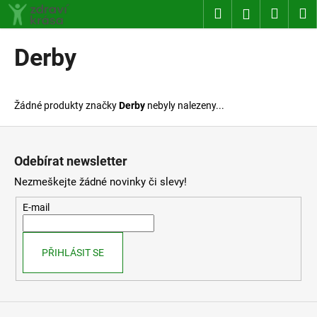
K
Přejít
Hledat
Nákup
M
Přihlášení
na
o
obsah
Zpět
Zpět
košík
š
Derby
í
C
k
o
Žádné produkty značky
Derby
nebyly nalezeny...
p
o
Z
t
á
Odebírat newsletter
ř
p
Nezmeškejte žádné novinky či slevy!
e
a
b
t
E-mail
u
í
j
PŘIHLÁSIT SE
e
t
e
n