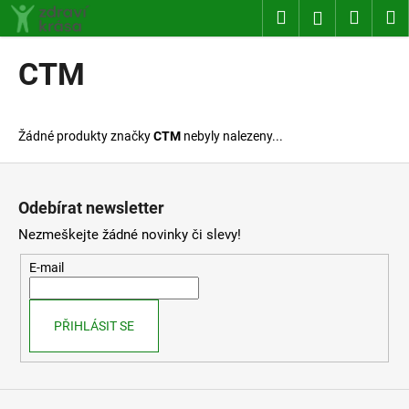
K
Přejít
Hledat
Nákup
M
Přihlášení
na
o
obsah
Zpět
Zpět
košík
š
CTM
í
C
k
o
Žádné produkty značky
CTM
nebyly nalezeny...
p
o
Z
t
á
Odebírat newsletter
ř
p
Nezmeškejte žádné novinky či slevy!
e
a
b
t
E-mail
u
í
j
PŘIHLÁSIT SE
e
t
e
n