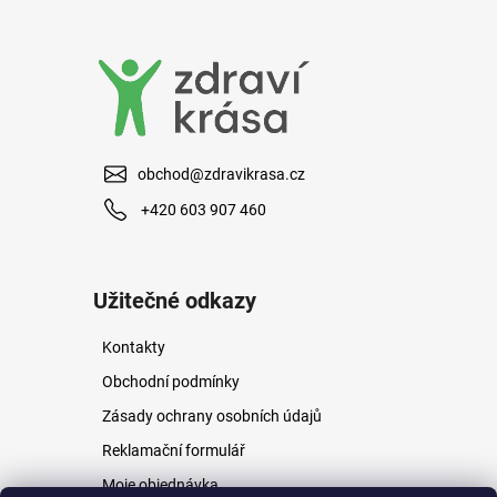
a
j
í
t
?
obchod@zdravikrasa.cz
+420 603 907 460
HLEDAT
Užitečné odkazy
Kontakty
D
o
Obchodní podmínky
p
Zásady ochrany osobních údajů
o
r
Reklamační formulář
u
Moje objednávka