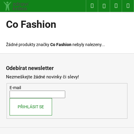
K
Přejít
Hledat
Nákup
M
Přihlášení
na
o
obsah
Zpět
Zpět
košík
š
Co Fashion
í
C
k
o
Žádné produkty značky
Co Fashion
nebyly nalezeny...
p
o
Z
t
á
Odebírat newsletter
ř
p
Nezmeškejte žádné novinky či slevy!
e
a
b
t
E-mail
u
í
j
PŘIHLÁSIT SE
e
t
e
n