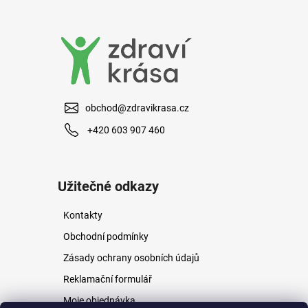
a
j
í
t
?
obchod@zdravikrasa.cz
+420 603 907 460
HLEDAT
Užitečné odkazy
Kontakty
D
o
Obchodní podmínky
p
Zásady ochrany osobních údajů
o
r
Reklamační formulář
u
Moje objednávka