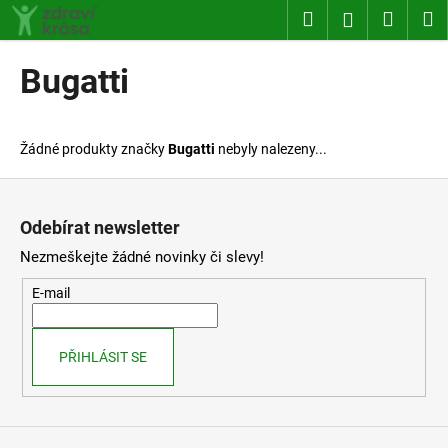
K
Přejít
Hledat
Nákup
M
Přihlášení
na
o
obsah
Zpět
Zpět
košík
š
Bugatti
í
C
k
o
Žádné produkty značky
Bugatti
nebyly nalezeny...
p
o
Z
t
á
Odebírat newsletter
ř
p
Nezmeškejte žádné novinky či slevy!
e
a
b
t
E-mail
u
í
j
PŘIHLÁSIT SE
e
t
e
n