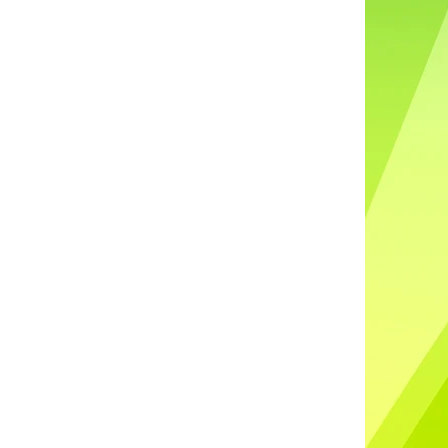
DO UŠÍ NABÍJECÍ K88