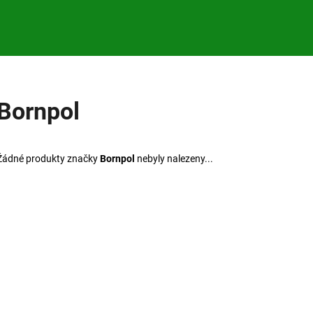
Co potřebujete najít?
Bornpol
HLEDAT
Žádné produkty značky
Bornpol
nebyly nalezeny...
Doporučujeme