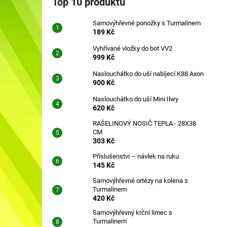
Top 10 produktů
SAMOVÝHŘEVNÉ PONOŽKY S
l
TURMALINEM
Samovýhřevné ponožky s Turmalinem
189 Kč
189 Kč
Vyhřívané vložky do bot VV2
999 Kč
Naslouchátko do uší nabíjecí K88 Axon
900 Kč
Naslouchátko do uší Mini Ilwy
620 Kč
RAŠELINOVÝ NOSIČ TEPLA - 28X38
CM
303 Kč
Příslušenství – návlek na ruku
145 Kč
Samovýhřevné ortézy na kolena s
Turmalinem
420 Kč
Samovýhřevný krční límec s
Turmalinem