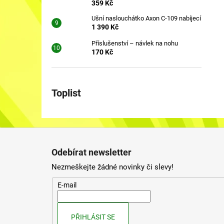
359 Kč
Ušní naslouchátko Axon C-109 nabíjecí
1 390 Kč
Příslušenství – návlek na nohu
170 Kč
Toplist
Z
á
Odebírat newsletter
p
Nezmeškejte žádné novinky či slevy!
a
t
E-mail
í
PŘIHLÁSIT SE