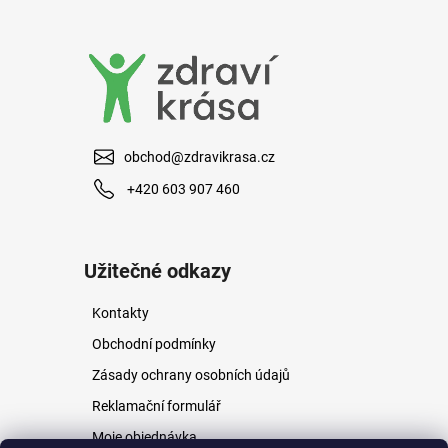
a
j
í
t
?
obchod@zdravikrasa.cz
+420 603 907 460
HLEDAT
Užitečné odkazy
Kontakty
D
o
Obchodní podmínky
p
Zásady ochrany osobních údajů
o
r
Reklamační formulář
u
Moje objednávka