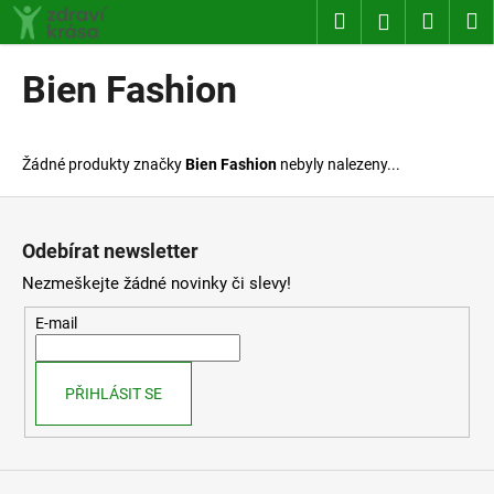
K
Přejít
Hledat
Nákup
M
Přihlášení
na
o
obsah
Zpět
Zpět
košík
š
Bien Fashion
í
C
k
o
Žádné produkty značky
Bien Fashion
nebyly nalezeny...
p
o
Z
t
á
Odebírat newsletter
ř
p
Nezmeškejte žádné novinky či slevy!
e
a
b
t
E-mail
u
í
j
PŘIHLÁSIT SE
e
t
e
n