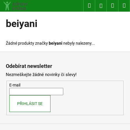
K
Přejít
Hledat
Nákup
M
Přihlášení
na
o
obsah
Zpět
Zpět
košík
š
beiyani
í
C
k
o
Žádné produkty značky
beiyani
nebyly nalezeny...
p
o
Z
t
á
Odebírat newsletter
ř
p
Nezmeškejte žádné novinky či slevy!
e
a
b
t
E-mail
u
í
j
PŘIHLÁSIT SE
e
t
e
n