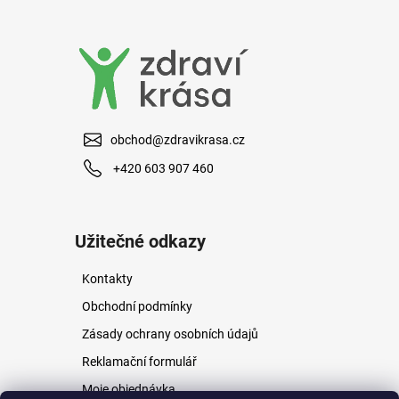
a
j
í
t
?
obchod@zdravikrasa.cz
+420 603 907 460
HLEDAT
Užitečné odkazy
Kontakty
D
o
Obchodní podmínky
p
Zásady ochrany osobních údajů
o
r
Reklamační formulář
u
Moje objednávka