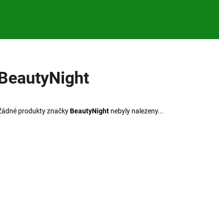
Co potřebujete najít?
BeautyNight
HLEDAT
Žádné produkty značky
BeautyNight
nebyly nalezeny...
Doporučujeme