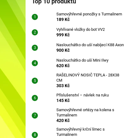
Top 10 produktů
SAMOVÝHŘEVNÉ PONOŽKY S
l
TURMALINEM
Samovýhřevné ponožky s Turmalinem
189 Kč
189 Kč
Vyhřívané vložky do bot VV2
999 Kč
Naslouchátko do uší nabíjecí K88 Axon
900 Kč
Naslouchátko do uší Mini Ilwy
620 Kč
RAŠELINOVÝ NOSIČ TEPLA - 28X38
CM
303 Kč
Příslušenství – návlek na ruku
145 Kč
Samovýhřevné ortézy na kolena s
Turmalinem
420 Kč
Samovýhřevný krční límec s
Turmalinem