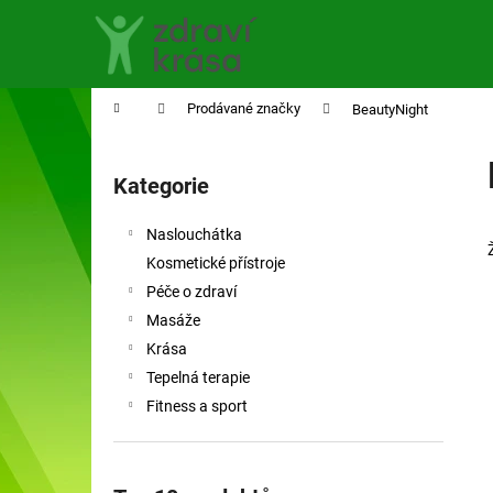
K
Přejít
na
o
obsah
Zpět
Zpět
š
do
do
í
Domů
Prodávané značky
BeautyNight
obchodu
obchodu
k
P
o
Kategorie
Přeskočit
s
kategorie
t
Naslouchátka
r
Kosmetické přístroje
a
Péče o zdraví
n
Masáže
n
Krása
í
Tepelná terapie
p
Fitness a sport
a
n
e