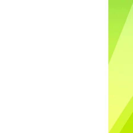
DO UŠÍ NABÍJECÍ K88