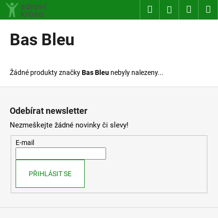
K
Přejít
Hledat
Nákup
M
Přihlášení
na
o
obsah
Zpět
Zpět
košík
š
Bas Bleu
í
C
k
o
Žádné produkty značky
Bas Bleu
nebyly nalezeny...
p
o
Z
t
á
Odebírat newsletter
ř
p
Nezmeškejte žádné novinky či slevy!
e
a
b
t
E-mail
u
í
j
PŘIHLÁSIT SE
e
t
e
n