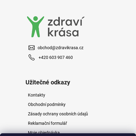
a
j
í
t
?
obchod@zdravikrasa.cz
+420 603 907 460
HLEDAT
Užitečné odkazy
Kontakty
D
o
Obchodní podmínky
p
Zásady ochrany osobních údajů
o
r
Reklamační formulář
u
Moje objednávka