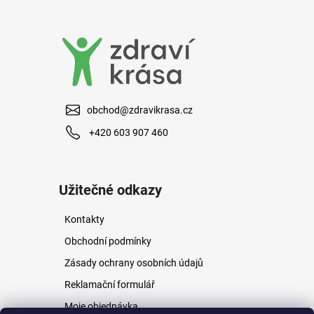
a
j
í
t
?
obchod@zdravikrasa.cz
+420 603 907 460
HLEDAT
Užitečné odkazy
Kontakty
D
o
Obchodní podmínky
p
Zásady ochrany osobních údajů
o
r
Reklamační formulář
u
Moje objednávka