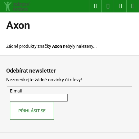
K
Přejít
Hledat
Nákup
M
Přihlášení
na
o
obsah
Zpět
Zpět
košík
š
Axon
í
C
k
o
Žádné produkty značky
Axon
nebyly nalezeny...
p
o
Z
t
á
Odebírat newsletter
ř
p
Nezmeškejte žádné novinky či slevy!
e
a
b
t
E-mail
u
í
j
PŘIHLÁSIT SE
e
t
e
n