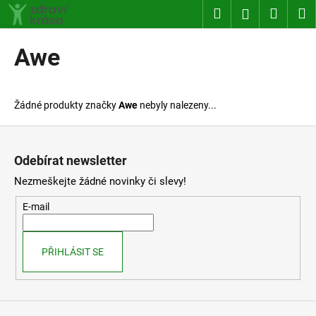
K
Přejít
Hledat
Nákup
M
Přihlášení
na
o
obsah
Zpět
Zpět
košík
š
Awe
í
C
k
o
Žádné produkty značky
Awe
nebyly nalezeny...
p
o
Z
t
á
Odebírat newsletter
ř
p
Nezmeškejte žádné novinky či slevy!
e
a
b
t
E-mail
u
í
j
PŘIHLÁSIT SE
e
t
e
n