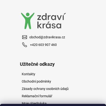
a
j
í
t
?
obchod@zdravikrasa.cz
+420 603 907 460
HLEDAT
Užitečné odkazy
Kontakty
D
o
Obchodní podmínky
p
Zásady ochrany osobních údajů
o
r
Reklamační formulář
u
Moje objednávka