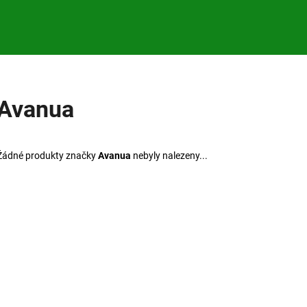
Co potřebujete najít?
Avanua
HLEDAT
Žádné produkty značky
Avanua
nebyly nalezeny...
Doporučujeme