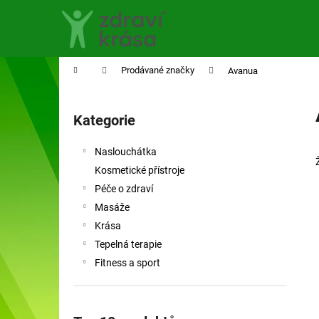
K
Přejít
na
o
obsah
Zpět
Zpět
š
do
do
í
Domů
Prodávané značky
Avanua
obchodu
obchodu
k
P
o
Kategorie
Přeskočit
s
kategorie
t
Naslouchátka
r
Kosmetické přístroje
a
Péče o zdraví
n
Masáže
n
Krása
í
Tepelná terapie
p
Fitness a sport
a
n
e