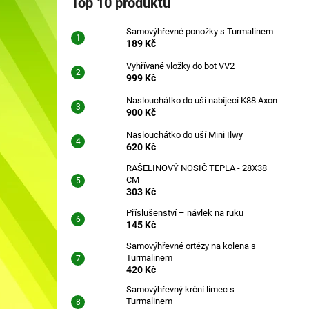
Top 10 produktů
SAMOVÝHŘEVNÉ PONOŽKY S
l
TURMALINEM
Samovýhřevné ponožky s Turmalinem
189 Kč
189 Kč
Vyhřívané vložky do bot VV2
999 Kč
Naslouchátko do uší nabíjecí K88 Axon
900 Kč
Naslouchátko do uší Mini Ilwy
620 Kč
RAŠELINOVÝ NOSIČ TEPLA - 28X38
CM
303 Kč
Příslušenství – návlek na ruku
145 Kč
Samovýhřevné ortézy na kolena s
Turmalinem
420 Kč
Samovýhřevný krční límec s
Turmalinem