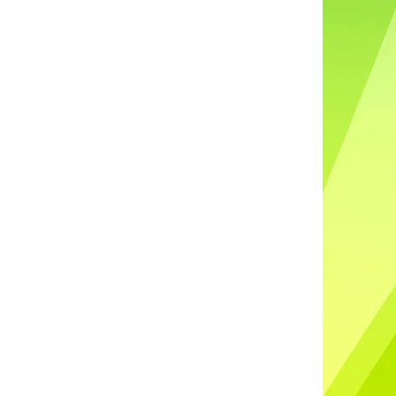
DO UŠÍ NABÍJECÍ K88