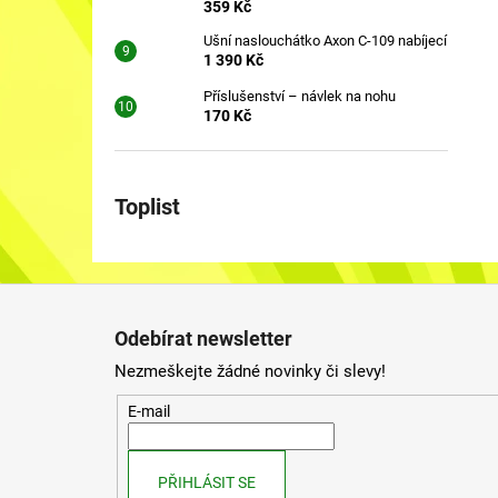
359 Kč
Ušní naslouchátko Axon C-109 nabíjecí
1 390 Kč
Příslušenství – návlek na nohu
170 Kč
Toplist
Z
á
Odebírat newsletter
p
Nezmeškejte žádné novinky či slevy!
a
t
E-mail
í
PŘIHLÁSIT SE