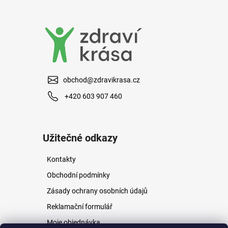
a
j
í
t
?
obchod@zdravikrasa.cz
+420 603 907 460
HLEDAT
Užitečné odkazy
Kontakty
D
o
Obchodní podmínky
p
Zásady ochrany osobních údajů
o
r
Reklamační formulář
u
Moje objednávka