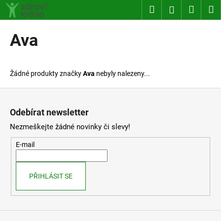
K
Přejít
Hledat
Nákup
M
Přihlášení
na
o
obsah
Zpět
Zpět
košík
š
Ava
í
C
k
o
Žádné produkty značky
Ava
nebyly nalezeny...
p
o
Z
t
á
Odebírat newsletter
ř
p
Nezmeškejte žádné novinky či slevy!
e
a
b
t
E-mail
u
í
j
PŘIHLÁSIT SE
e
t
e
n