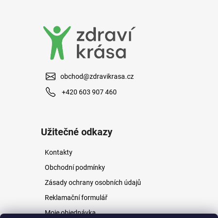
a
j
í
t
?
obchod@zdravikrasa.cz
+420 603 907 460
HLEDAT
Užitečné odkazy
Kontakty
D
o
Obchodní podmínky
p
Zásady ochrany osobních údajů
o
r
Reklamační formulář
u
Moje objednávka