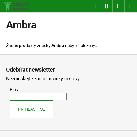
K
Přejít
Hledat
Nákup
M
Přihlášení
na
o
obsah
Zpět
Zpět
košík
š
Ambra
í
C
k
o
Žádné produkty značky
Ambra
nebyly nalezeny...
p
o
Z
t
á
Odebírat newsletter
ř
p
Nezmeškejte žádné novinky či slevy!
e
a
b
t
E-mail
u
í
j
PŘIHLÁSIT SE
e
t
e
n