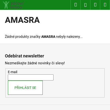
K
Přejít
Hledat
Nákup
M
Přihlášení
na
o
obsah
Zpět
Zpět
košík
š
AMASRA
í
C
k
o
Žádné produkty značky
AMASRA
nebyly nalezeny...
p
o
Z
t
á
Odebírat newsletter
ř
p
Nezmeškejte žádné novinky či slevy!
e
a
b
t
E-mail
u
í
j
PŘIHLÁSIT SE
e
t
e
n