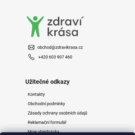
a
j
í
t
?
obchod@zdravikrasa.cz
+420 603 907 460
HLEDAT
Užitečné odkazy
Kontakty
D
o
Obchodní podmínky
p
Zásady ochrany osobních údajů
o
r
Reklamační formulář
u
Moje objednávka