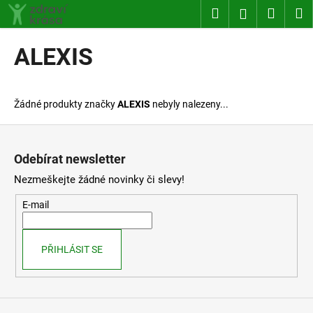
K
Přejít
Hledat
Nákup
M
Přihlášení
na
o
obsah
Zpět
Zpět
košík
š
ALEXIS
í
C
k
o
Žádné produkty značky
ALEXIS
nebyly nalezeny...
p
o
Z
t
á
Odebírat newsletter
ř
p
Nezmeškejte žádné novinky či slevy!
e
a
b
t
E-mail
u
í
j
PŘIHLÁSIT SE
e
t
e
n