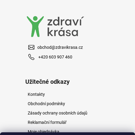
a
j
í
t
?
obchod@zdravikrasa.cz
+420 603 907 460
HLEDAT
Užitečné odkazy
Kontakty
D
o
Obchodní podmínky
p
Zásady ochrany osobních údajů
o
r
Reklamační formulář
u
Moje objednávka