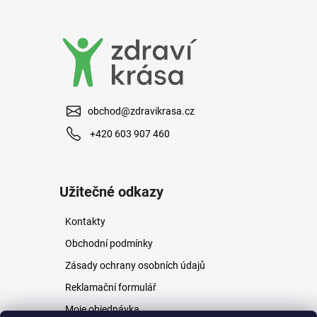
a
j
í
t
?
obchod@zdravikrasa.cz
+420 603 907 460
HLEDAT
Užitečné odkazy
Kontakty
D
o
Obchodní podmínky
p
Zásady ochrany osobních údajů
o
r
Reklamační formulář
u
Moje objednávka