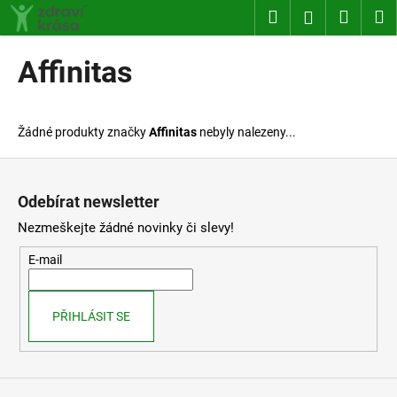
K
Přejít
Hledat
Nákup
M
Přihlášení
na
o
obsah
Zpět
Zpět
košík
š
Affinitas
í
C
k
o
Žádné produkty značky
Affinitas
nebyly nalezeny...
p
o
Z
t
á
Odebírat newsletter
ř
p
Nezmeškejte žádné novinky či slevy!
e
a
b
t
E-mail
u
í
j
PŘIHLÁSIT SE
e
t
e
n