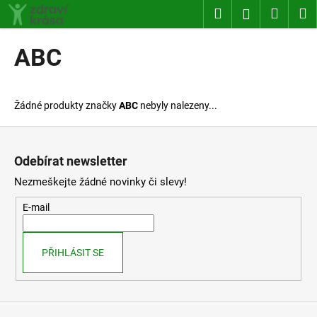
K
Přejít
Hledat
Nákup
M
Přihlášení
na
o
obsah
Zpět
Zpět
košík
š
ABC
í
C
k
o
Žádné produkty značky
ABC
nebyly nalezeny...
p
o
Z
t
á
Odebírat newsletter
ř
p
Nezmeškejte žádné novinky či slevy!
e
a
b
t
E-mail
u
í
j
PŘIHLÁSIT SE
e
t
e
n