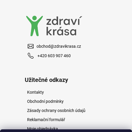
a
j
í
t
?
obchod@zdravikrasa.cz
+420 603 907 460
HLEDAT
Užitečné odkazy
Kontakty
D
o
Obchodní podmínky
p
Zásady ochrany osobních údajů
o
r
Reklamační formulář
u
Moje objednávka