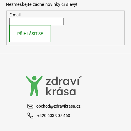
p
Nezmeškejte žádné novinky či slevy!
a
t
E-mail
í
PŘIHLÁSIT SE
obchod@zdravikrasa.cz
+420 603 907 460