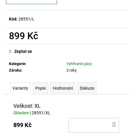
č
u
j
Kód:
28551/L
e
m
e
899 Kč
Měrná
cena:
NASLOUCHÁTKO
Zeptat se
DO
UŠÍ
Kategorie
:
Vyhřívané pásy
NABÍJECÍ
Záruka
:
2 roky
K88
AXON
900
Varianty
Popis
Hodnocení
Diskuze
Kč
Velikost: XL
Skladem
| 28551/XL
DO
899 Kč
KOŠÍ