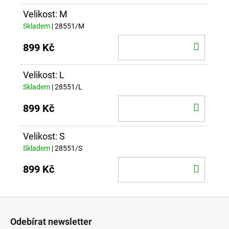
Velikost: M
Skladem
| 28551/M
DO
899 Kč
KOŠÍ
Velikost: L
Skladem
| 28551/L
DO
899 Kč
KOŠÍ
Velikost: S
Skladem
| 28551/S
DO
899 Kč
KOŠÍ
Z
á
Odebírat newsletter