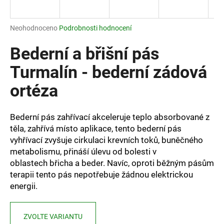
a
j
Průměrné
Neohodnoceno
Podrobnosti hodnocení
í
hodnocení
produktu
Bederní a břišní pás
t
je
?
0,0
Turmalín - bederní zádová
z
ortéza
5
hvězdiček.
Bederní pás zahřívací akceleruje teplo absorbované z
HLEDAT
těla, zahřívá místo aplikace, tento bederní pás
vyhřívací zvyšuje cirkulaci krevních toků, buněčného
metabolismu, přináší úlevu od bolesti v
D
oblastech břicha a beder. Navíc, oproti běžným pásům
o
terapii tento pás nepotřebuje žádnou elektrickou
p
energii.
o
r
u
ZVOLTE VARIANTU