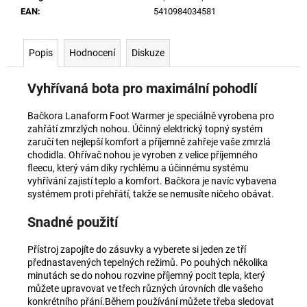
č
EAN
:
5410984034581
u
j
e
Popis
Hodnocení
Diskuze
m
e
Vyhřívaná bota pro maximální pohodlí
Bačkora Lanaform Foot Warmer je speciálně vyrobena pro
RAŠELINOVÝ
NOSIČ
zahřátí zmrzlých nohou. Účinný elektrický topný systém
TEPLA
zaručí ten nejlepší komfort a příjemně zahřeje vaše zmrzlá
-
chodidla. Ohřívač nohou je vyroben z velice příjemného
28X38
fleecu, který vám díky rychlému a účinnému systému
CM
vyhřívání zajistí teplo a komfort. Bačkora je navíc vybavena
303
systémem proti přehřátí, takže se nemusíte ničeho obávat.
Kč
Snadné použití
Přístroj zapojíte do zásuvky a vyberete si jeden ze tří
přednastavených tepelných režimů. Po pouhých několika
minutách se do nohou rozvine příjemný pocit tepla, který
můžete upravovat ve třech různých úrovních dle vašeho
konkrétního přání.Během používání můžete třeba sledovat