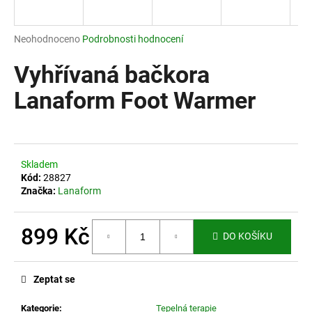
a
j
Průměrné
Neohodnoceno
Podrobnosti hodnocení
í
hodnocení
produktu
Vyhřívaná bačkora
t
je
?
0,0
Lanaform Foot Warmer
z
5
hvězdiček.
HLEDAT
Skladem
Kód:
28827
Značka:
Lanaform
D
899 Kč
o
DO KOŠÍKU
p
Měrná
o
cena:
Zeptat se
r
u
Kategorie
:
Tepelná terapie