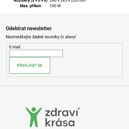
Rozměry (š × h × v)
290 × 285 × 220 mm
Max. příkon
100 W
Z
á
Odebírat newsletter
p
Nezmeškejte žádné novinky či slevy!
a
t
E-mail
í
PŘIHLÁSIT SE