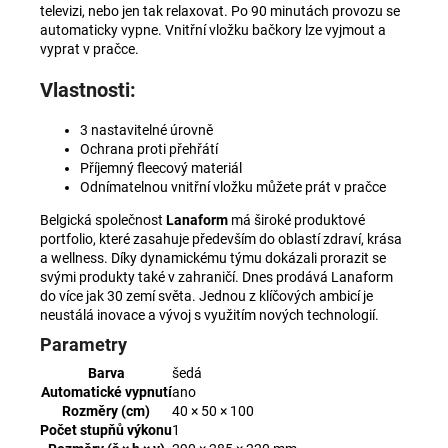
televizi, nebo jen tak relaxovat. Po 90 minutách provozu se
automaticky vypne. Vnitřní vložku bačkory lze vyjmout a
vyprat v pračce.
Vlastnosti:
3 nastavitelné úrovně
Ochrana proti přehřátí
Příjemný fleecový materiál
Odnímatelnou vnitřní vložku můžete prát v pračce
Belgická společnost
Lanaform
má široké produktové
portfolio, které zasahuje především do oblastí zdraví, krása
a wellness. Díky dynamickému týmu dokázali prorazit se
svými produkty také v zahraničí. Dnes prodává Lanaform
do více jak 30 zemí světa. Jednou z klíčových ambicí je
neustálá inovace a vývoj s využitím nových technologií.
Parametry
Barva
šedá
Automatické vypnutí
ano
Rozměry (cm)
40 × 50 × 100
Počet stupňů výkonu
1