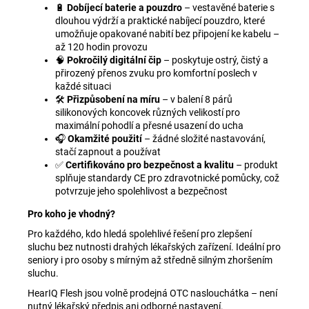
🔋
Dobíjecí baterie a pouzdro
– vestavěné baterie s
dlouhou výdrží a praktické nabíjecí pouzdro, které
umožňuje opakované nabití bez připojení ke kabelu –
až 120 hodin provozu
🧠
Pokročilý digitální čip
– poskytuje ostrý, čistý a
přirozený přenos zvuku pro komfortní poslech v
každé situaci
🛠️
Přizpůsobení na míru
– v balení 8 párů
silikonových koncovek různých velikostí pro
maximální pohodlí a přesné usazení do ucha
🎧
Okamžité použití
– žádné složité nastavování,
stačí zapnout a používat
✅
Certifikováno pro bezpečnost a kvalitu
– produkt
splňuje standardy CE pro zdravotnické pomůcky, což
potvrzuje jeho spolehlivost a bezpečnost
Pro koho je vhodný?
Pro každého, kdo hledá spolehlivé řešení pro zlepšení
sluchu bez nutnosti drahých lékařských zařízení. Ideální pro
seniory i pro osoby s mírným až středně silným zhoršením
sluchu.
HearIQ Flesh jsou volně prodejná OTC naslouchátka – není
nutný lékařský předpis ani odborné nastavení.