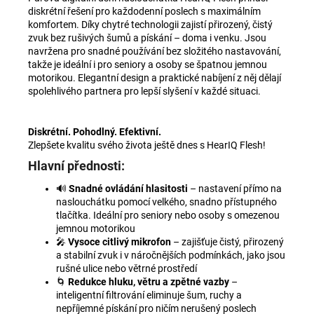
diskrétní řešení pro každodenní poslech s maximálním
komfortem. Díky chytré technologii zajistí přirozený, čistý
zvuk bez rušivých šumů a pískání – doma i venku. Jsou
navržena pro snadné používání bez složitého nastavování,
takže je ideální i pro seniory a osoby se špatnou jemnou
motorikou. Elegantní design a praktické nabíjení z něj dělají
spolehlivého partnera pro lepší slyšení v každé situaci.
Diskrétní. Pohodlný. Efektivní.
Zlepšete kvalitu svého života ještě dnes s HearIQ Flesh!
Hlavní přednosti:
🔊
Snadné ovládání hlasitosti
– nastavení přímo na
naslouchátku pomocí velkého, snadno přístupného
tlačítka. Ideální pro seniory nebo osoby s omezenou
jemnou motorikou
🎤
Vysoce citlivý mikrofon
– zajišťuje čistý, přirozený
a stabilní zvuk i v náročnějších podmínkách, jako jsou
rušné ulice nebo větrné prostředí
🌀
Redukce hluku, větru a zpětné vazby
–
inteligentní filtrování eliminuje šum, ruchy a
nepříjemné pískání pro ničím nerušený poslech