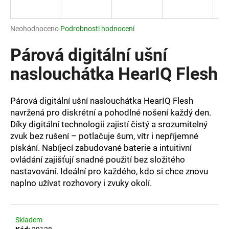
a
j
Průměrné
Neohodnoceno
Podrobnosti hodnocení
í
hodnocení
produktu
Párová digitální ušní
t
je
?
0,0
naslouchátka HearIQ Flesh
z
5
hvězdiček.
Párová digitální ušní naslouchátka HearIQ Flesh
navržená pro diskrétní a pohodlné nošení každý den.
HLEDAT
Díky digitální technologii zajistí čistý a srozumitelný
zvuk bez rušení – potlačuje šum, vítr i nepříjemné
pískání. Nabíjecí zabudované baterie a intuitivní
ovládání zajišťují snadné použití bez složitého
D
nastavování. Ideální pro každého, kdo si chce znovu
o
naplno užívat rozhovory i zvuky okolí.
p
o
r
u
Skladem