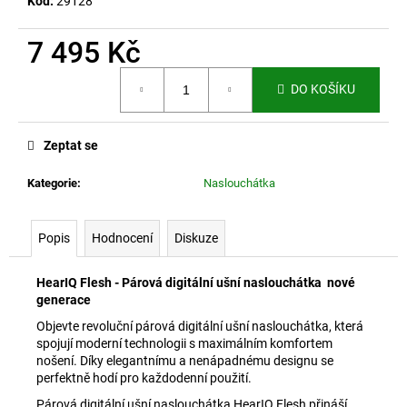
č
Kód:
29128
u
j
7 495 Kč
e
Měrná
m
DO KOŠÍKU
cena:
e
Zeptat se
PŘÍSLUŠENSTVÍ
–
Kategorie
:
Naslouchátka
NÁVLEK
NA
RUKU
Popis
Hodnocení
Diskuze
145
Kč
HearIQ Flesh - Párová digitální ušní naslouchátka nové
generace
Objevte revoluční párová digitální ušní naslouchátka, která
spojují moderní technologii s maximálním komfortem
nošení. Díky elegantnímu a nenápadnému designu se
perfektně hodí pro každodenní použití.
Párová digitální ušní naslouchátka HearIQ Flesh přináší