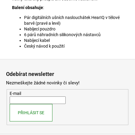
Balení obsahuje
:
Pár digitálních ušních naslouchátek HearIQ v tělové
barvě (pravé a levé)
Nabíjecí pouzdro
6 párů náhradních silikonových nástavců
Nabíjecí kabel
Český návod k použití
Z
á
Odebírat newsletter
p
Nezmeškejte žádné novinky či slevy!
a
t
E-mail
í
PŘIHLÁSIT SE