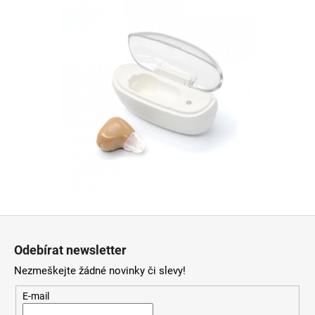
Z
á
Odebírat newsletter
p
Nezmeškejte žádné novinky či slevy!
a
t
E-mail