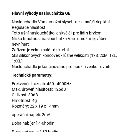
Hlavní výhody naslouchátka GE:
Naslouchadlo
Vám umožní slyšet i nejjemnější šeptání
Regulace hlasitosti
Toto ušní naslouchátko je skvělé i pro lidi s brýlemi
Nízká hmotnost naslouchátka Vám umožní jej vůbec
nevnímat
Zařízení je velmi malé - diskrétní
5ks silikonových koncovek - různé velikosti (1xS, 2xM, 1xL,
1xXL)
N
aslouchadlo
je koncipováno pro použití venku i uvnitř
Technické parametry:
Frekvenční rozsah: 450 - 4000Hz
Max. úroveň hlasitosti: 125dB
Citlivost: 30dB
Hmotnost: 4g
Rozměry: 22 x 19 x 14mm
operační napětí: 2mA
Doba nabíjení: 4-6hodin
Provozní čas: až 32 hodin