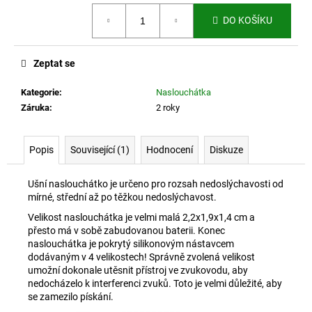
č
Měrná
u
DO KOŠÍKU
cena:
j
e
m
Zeptat se
e
Kategorie
:
Naslouchátka
Záruka
:
2 roky
SAMOVÝHŘEVNÉ
ORTÉZY
NA
Popis
Související (1)
Hodnocení
Diskuze
KOLENA
S
TURMALINEM
Ušní naslouchátko je určeno pro rozsah nedoslýchavosti od
420
mírné, střední až po těžkou nedoslýchavost.
Kč
Velikost naslouchátka je velmi malá 2,2x1,9x1,4 cm a
přesto má v sobě zabudovanou baterii. Konec
naslouchátka je pokrytý silikonovým nástavcem
dodávaným v 4 velikostech! Správně zvolená velikost
umožní dokonale utěsnit přístroj ve zvukovodu, aby
nedocházelo k interferenci zvuků. Toto je velmi důležité, aby
se zamezilo pískání.