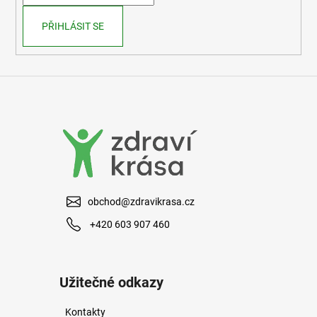
í
PŘIHLÁSIT SE
obchod@zdravikrasa.cz
+420 603 907 460
Užitečné odkazy
Kontakty