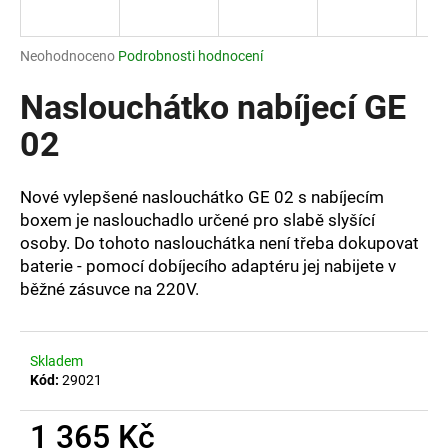
a
j
Průměrné
Neohodnoceno
Podrobnosti hodnocení
í
hodnocení
produktu
Naslouchátko nabíjecí GE
t
je
?
0,0
02
z
5
hvězdiček.
Nové vylepšené naslouchátko GE 02 s nabíjecím
boxem je naslouchadlo určené pro slabě slyšící
HLEDAT
osoby. Do tohoto
naslouchátka
není třeba dokupovat
baterie
- pomocí dobíjecího adaptéru jej nabijete v
běžné zásuvce
na 220V.
D
o
p
Skladem
Kód:
29021
o
r
u
1 365 Kč