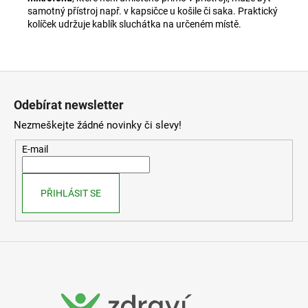
samotný přístroj např. v kapsičce u košile či saka. Praktický
kolíček udržuje kablík sluchátka na určeném místě.
Z
á
Odebírat newsletter
p
Nezmeškejte žádné novinky či slevy!
a
t
E-mail
í
PŘIHLÁSIT SE