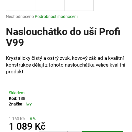
a
j
Průměrné
Neohodnoceno
Podrobnosti hodnocení
í
hodnocení
produktu
Naslouchátko do uší Profi
t
je
?
0,0
V99
z
5
hvězdiček.
Krystalicky čistý a ostrý zvuk, kovový základ a kvalitní
konstrukce dělají z tohoto naslouchátka velice kvalitní
HLEDAT
produkt
Skladem
D
Kód:
188
o
Značka:
Ilwy
p
o
1 160 Kč
–6 %
r
1 089 Kč
u