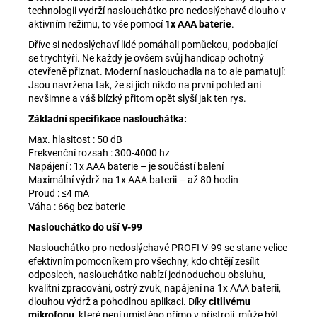
technologii vydrží naslouchátko pro nedoslýchavé dlouho v
aktivním režimu, to vše pomocí
1x AAA baterie
.
Dříve si nedoslýchaví lidé pomáhali pomůckou, podobající
se trychtýři. Ne každý je ovšem svůj handicap ochotný
otevřeně přiznat. Moderní naslouchadla na to ale pamatují:
Jsou navržena tak, že si jich nikdo na první pohled ani
nevšimne a váš blízký přitom opět slyší jak ten rys.
Základní specifikace naslouchátka:
Max. hlasitost : 50 dB
Frekvenční rozsah : 300-4000 hz
Napájení : 1x AAA baterie – je součástí balení
Maximální výdrž na 1x AAA baterii – až 80 hodin
Proud : ≤4 mA
Váha : 66g bez baterie
Naslouchátko do uší V-99
Naslouchátko pro nedoslýchavé PROFI V-99 se stane velice
efektivním pomocníkem pro všechny, kdo chtějí zesílit
odposlech, naslouchátko nabízí jednoduchou obsluhu,
kvalitní zpracování, ostrý zvuk, napájení na 1x AAA baterii,
dlouhou výdrž a pohodlnou aplikaci. Díky
citlivému
mikrofonu
, které není umístěno přímo v přístroji, může být