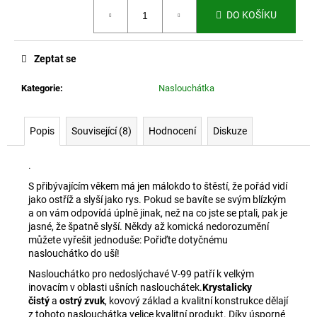
č
Měrná
DO KOŠÍKU
u
cena:
j
e
Zeptat se
m
e
Kategorie
:
Naslouchátka
SAMOVÝHŘEVNÝ
Popis
Související (8)
Hodnocení
Diskuze
KRČNÍ
LÍMEC
S
.
TURMALINEM
S přibývajícím věkem má jen málokdo to štěstí, že pořád vidí
359
jako ostříž a slyší jako rys. Pokud se bavíte se svým blízkým
Kč
a on vám odpovídá úplně jinak, než na co jste se ptali, pak je
jasné, že špatně slyší. Někdy až komická nedorozumění
můžete vyřešit jednoduše: Pořiďte dotyčnému
naslouchátko do uší!
Naslouchátko pro nedoslýchavé V-99 patří k velkým
inovacím v oblasti ušních naslouchátek.
Krystalicky
čistý
a
ostrý zvuk
, kovový základ a kvalitní konstrukce dělají
z tohoto naslouchátka velice kvalitní produkt. Díky úsporné