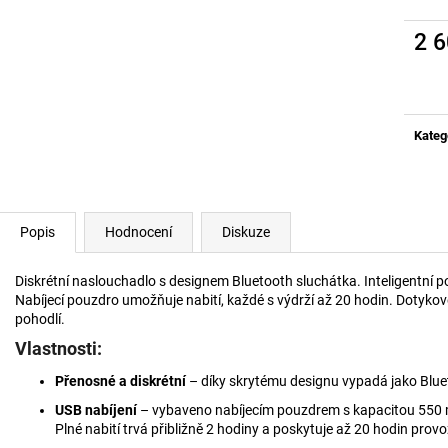
VYHŘÍVANÉ VLOŽKY DO BOT VV2
NASLOUCHÁTKO 
AXON
999 Kč
2 
900 Kč
Měrn
cena:
Kateg
Popis
Hodnocení
Diskuze
Diskrétní naslouchadlo s designem Bluetooth sluchátka. Inteligentní po
Nabíjecí pouzdro umožňuje nabití, každé s výdrží až 20 hodin. Dotykov
pohodlí.
Vlastnosti:
Přenosné a diskrétní
– díky skrytému designu vypadá jako Blue
USB nabíjení
– vybaveno nabíjecím pouzdrem s kapacitou 550 m
Plné nabití trvá přibližně 2 hodiny a poskytuje až 20 hodin prov