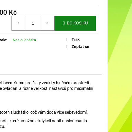
DO UŠÍ NABÍJECÍ K88
600 Kč
á
DO KOŠÍKU
Tisk
orie
:
Naslouchátka
Zeptat se
tlačení šumu pro čistý zvuk i v hlučném prostředí.
é ovládání a různé velikosti nástavců pro maximální
tooth sluchátko, což vám dodá více sebevědomí.
Ah, které umožňuje kdykoli nabít naslouchadlo.
ozu.