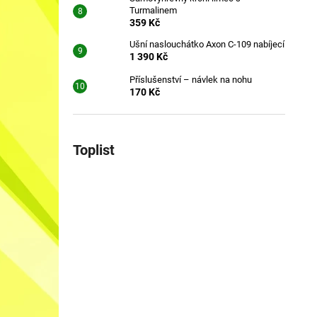
Turmalinem
359 Kč
Ušní naslouchátko Axon C-109 nabíjecí
1 390 Kč
Příslušenství – návlek na nohu
170 Kč
Toplist