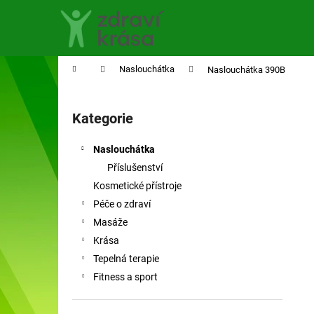
K
Přejít
na
o
obsah
Zpět
Zpět
š
do
do
í
Domů
Naslouchátka
Naslouchátka 390B
obchodu
obchodu
k
P
o
Kategorie
Přeskočit
s
kategorie
t
Naslouchátka
r
Příslušenství
a
Kosmetické přístroje
n
Péče o zdraví
n
Masáže
í
Krása
p
Tepelná terapie
a
Fitness a sport
n
e