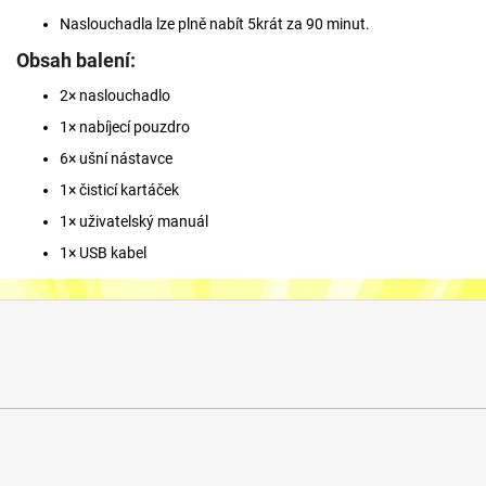
Naslouchadla lze plně nabít 5krát za 90 minut.
Obsah balení:
2× naslouchadlo
1× nabíjecí pouzdro
6× ušní nástavce
1× čisticí kartáček
1× uživatelský manuál
1× USB kabel