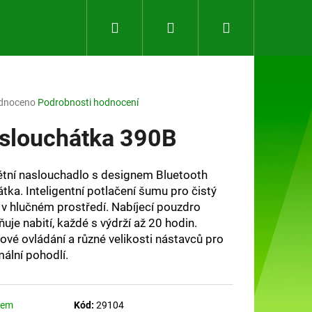
Hledat
Přihlášení
Nákupní
košík
rné
dnoceno
Podrobnosti hodnocení
ení
tu
slouchátka 390B
étní naslouchadlo s designem Bluetooth
átka. Inteligentní potlačení šumu pro čistý
ček.
i v hlučném prostředí. Nabíjecí pouzdro
uje nabití, každé s výdrží až 20 hodin.
ové ovládání a různé velikosti nástavců pro
ální pohodlí.
Následující
dem
Kód:
29104