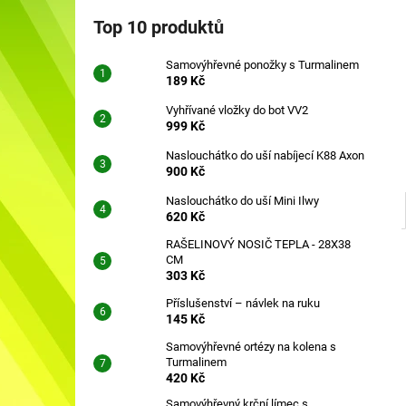
SAMOVÝHŘEVNÉ PONOŽKY S
l
TURMALINEM
Top 10 produktů
189 Kč
Samovýhřevné ponožky s Turmalinem
189 Kč
Vyhřívané vložky do bot VV2
999 Kč
Naslouchátko do uší nabíjecí K88 Axon
900 Kč
Naslouchátko do uší Mini Ilwy
620 Kč
RAŠELINOVÝ NOSIČ TEPLA - 28X38
CM
303 Kč
Příslušenství – návlek na ruku
145 Kč
Samovýhřevné ortézy na kolena s
Turmalinem
420 Kč
Samovýhřevný krční límec s