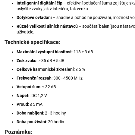
Inteligentní digitální čip
– efektivní potlačení šumu zajišťuje sk
uslyšíte zvuky jak v interiéru, tak venku.
Dotykové ovládání
– snadné a pohodlné používání, možnost voln
Různé velikosti ušních nástavců
– součástí balení jsou nástavce
uživatele.
Technické specifikace:
Maximální výstupní hlasitost
: 118 ± 3 dB
Zisk zvuku
: ≥ 35 dB ± 5 dB
Celkové harmonické zkreslení
: ≤ 5 %
Frekvenční rozsah
: 300–4500 MHz
Vstupní šum
: ≤ 32 dB
Napětí
: DC 1,2 V
Proud
: ≤ 5 mA
Doba nabíjení
: 2–3 hodiny
Doba používání
: 20 hodin
Poznámka: