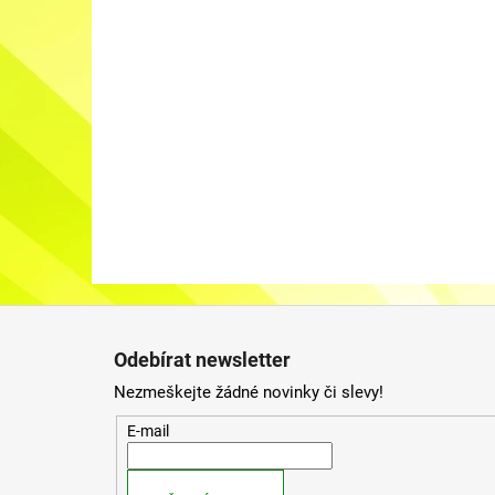
Z
á
Odebírat newsletter
p
Nezmeškejte žádné novinky či slevy!
a
t
E-mail
í