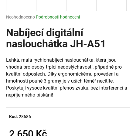
a
j
Průměrné
Neohodnoceno
Podrobnosti hodnocení
í
hodnocení
produktu
Nabíjecí digitální
t
je
?
0,0
naslouchátka JH-A51
z
5
hvězdiček.
Lehká, malá rychlonabíjecí naslouchátka, která jsou
vhodná pro osoby trpící nedoslýchavostí, případně pro
HLEDAT
kvalitní odposlech. Díky ergonomickému provedení a
hmotnosti pouhé 3 gramy je v uších téměř necítíte.
Poskytují vysoce kvalitní přenos zvuku, bez interferencí a
nepříjemného pískání!
D
o
p
o
Kód:
28686
r
u
2 650 Kč