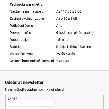
Technické parametry:
Nastavitelná hlasitost
Až 117 dB ± 3 dB
Zesílení okolních zvuků
Až o 35 ± 3 dB
Potlačení šumu
Ano
Provozní režim
6 hodin (při plném nabití)
Doba nabíjení
15 minut
Baterie
Dobíjecí lithiová baterie
Vstupní citlivost
29 dB ± 3 dB
Celkové harmonické zkreslení
≤3%+ 3%
Z
á
Odebírat newsletter
p
Nezmeškejte žádné novinky či slevy!
a
t
E-mail
í