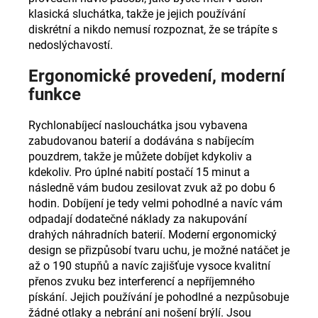
klasická sluchátka, takže je jejich používání
diskrétní a nikdo nemusí rozpoznat, že se trápíte s
nedoslýchavostí.
Ergonomické provedení, moderní
funkce
Rychlonabíjecí naslouchátka jsou vybavena
zabudovanou baterií a dodávána s nabíjecím
pouzdrem, takže je můžete dobíjet kdykoliv a
kdekoliv. Pro úplné nabití postačí 15 minut a
následně vám budou zesilovat zvuk až po dobu 6
hodin. Dobíjení je tedy velmi pohodlné a navíc vám
odpadají dodatečné náklady za nakupování
drahých náhradních baterií. Moderní ergonomický
design se přizpůsobí tvaru uchu, je možné natáčet je
až o 190 stupňů a navíc zajišťuje vysoce kvalitní
přenos zvuku bez interferencí a nepříjemného
pískání. Jejich používání je pohodlné a nezpůsobuje
žádné otlaky a nebrání ani nošení brýlí. Jsou