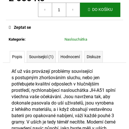
č
Měrná
u
DO KOŠÍKU
cena:
j
e
m
Zeptat se
e
Kategorie
:
Naslouchátka
SAMOVÝHŘEVNÉ
ORTÉZY
Popis
Související (1)
Hodnocení
Diskuze
NA
KOLENA
S
Ať už vás provázejí problémy související
TURMALINEM
s postupným zhoršováním sluchu, nebo jen
420
potřebujete kvalitní odposlech v hlučnějším
Kč
prostředí, rychlonabíjecí naslouchátka JH-A51 splní
všechna vaše očekávání. Jsou navržena tak, aby
dokonale pasovala do uší uživatelů, jsou vyrobena
z lehkého materiálu, a i když obsahují vestavěnou
baterii pro opakované nabíjení, váží každé pouhé 3
gramy. V uších je tedy téměř necítíte. Moderní černé
provedení navíc působí, jako byste měli v uších