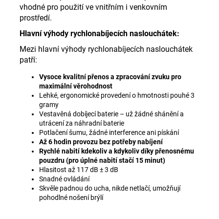
vhodné pro použití ve vnitřním i venkovním
prostředí.
Hlavní výhody rychlonabíjecích naslouchátek:
Mezi hlavní výhody rychlonabíjecích naslouchátek
patří:
Vysoce kvalitní přenos a zpracování zvuku pro
maximální věrohodnost
Lehké, ergonomické provedení o hmotnosti pouhé 3
gramy
Vestavěná dobíjecí baterie – už žádné shánění a
utrácení za náhradní baterie
Potlačení šumu, žádné interference ani pískání
Až 6 hodin provozu bez potřeby nabíjení
Rychlé nabití kdekoliv a kdykoliv díky přenosnému
pouzdru (pro úplné nabití stačí 15 minut)
Hlasitost až 117 dB ± 3 dB
Snadné ovládání
Skvěle padnou do ucha, nikde netlačí, umožňují
pohodlné nošení brýlí