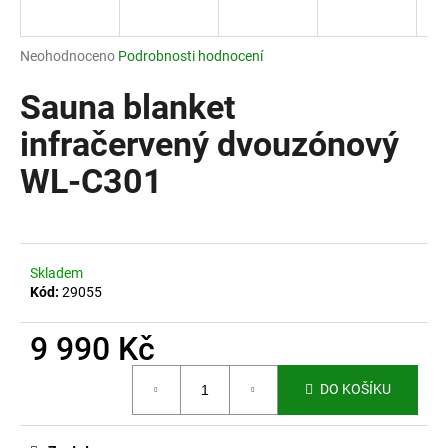
a
j
Průměrné
Neohodnoceno
Podrobnosti hodnocení
í
hodnocení
produktu
Sauna blanket
t
je
?
0,0
infračervený dvouzónový
z
WL-C301
5
hvězdiček.
HLEDAT
Skladem
Kód:
29055
D
o
9 990 Kč
p
Měrná
o
DO KOŠÍKU
cena:
r
u