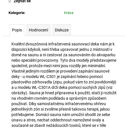
č
Zeptat se
u
j
Kategorie
:
Krása
e
m
Popis
Hodnocení
Diskuze
e
Kvalitní dvouzónová infračervená saunovací deka nám je k
NASLOUCHÁTKO
dispozici kdykoli, není třeba upravovat jednu z místností v
DO
domě na saunu a ni cestovat za saunováním do akvaparku
UŠÍ
nebo speciální provozovny. Tyto dva modely představujeme
NABÍJECÍ
společně, protože mezi nimi jsou rozdíly jen minimální.
K88
Vlastně jediným rozdílem je provedení zapínání saunové
AXON
deky - u modelu WL-C301 je zapínání řešeno pomocí
900
plastového zdrhovadla (zipu, pokud vám to zní povědoměji)
Kč
a u modelu WL-C301A drží deka pomocí suchých zipů (viz
obrázky). Sauna je hned připravena k použití, stačí ji rozložit
na vhodném rovném podkladu a správným způsobem
používat. Díky samostatnému infračervenému ohřevu
jednotlivých zón si zvolíme přesně takovou terapii, jakou
potřebujeme. Domácí sauna nám umožní shodit ze sebe
únavu a stres, nechat oddechnout namožené svaly a
současně se zbavit nežádoucích toxinů, které se v těle