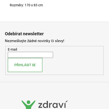
Rozměry: 170 x 83 cm
Z
á
Odebírat newsletter
p
Nezmeškejte žádné novinky či slevy!
a
t
E-mail
í
PŘIHLÁSIT SE