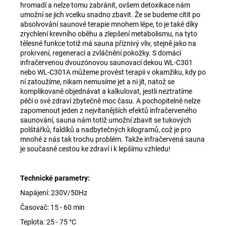
hromadí a nelze tomu zabránit, ovšem detoxikace nám
umožní se jich vcelku snadno zbavit. Že se budeme cítit po
absolvování saunové terapie mnohem lépe, to je také díky
zrychlení krevního oběhu a zlepšení metabolismu, na tyto
tělesné funkce totiž má sauna příznivý vliv, stejně jako na
prokrvení, regeneraci a zvláčnění pokožky. S domácí
infračervenou dvouzónovou saunovací dekou WL-C301
nebo WL-C301A můžeme provést terapii v okamžiku, kdy po
ní zatoužíme, nikam nemusíme jet a ni jít, natož se
komplikovaně objednávat a kalkulovat, jestli neztratíme
péčí o své zdraví zbytečně moc času. A pochopitelně nelze
zapomenout jeden z nejvítanějších efektů infračerveného
saunování, sauna nám totiž umožní zbavit se tukových
polštářků, faldíků a nadbytečných kilogramů, což je pro
mnohé z nás tak trochu problém. Takže infračervená sauna
je současně cestou ke zdraví i k lepšímu vzhledu!
Technické parametry:
Napájení: 230V/50Hz
Časovač: 15 - 60 min
Teplota: 25 - 75 °C