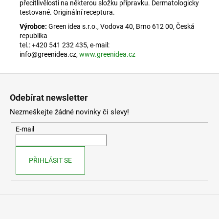
přecitlivělosti na některou složku přípravku. Dermatologicky
testované. Originální receptura.
Výrobce:
Green idea s.r.o., Vodova 40, Brno 612 00, Česká
republika
tel.: +420 541 232 435, e-mail:
info@greenidea.cz,
www.greenidea.cz
Z
á
Odebírat newsletter
p
Nezmeškejte žádné novinky či slevy!
a
t
E-mail
í
PŘIHLÁSIT SE