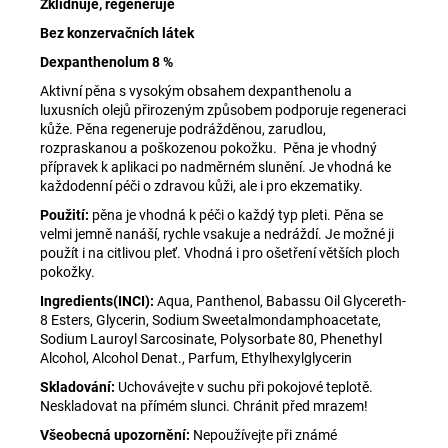
č
Zklidňuje, regeneruje
u
Bez konzervačních látek
j
Dexpanthenolum 8 %
e
m
Aktivní pěna s vysokým obsahem dexpanthenolu a
e
luxusních olejů přirozeným způsobem podporuje regeneraci
kůže. Pěna regeneruje podrážděnou, zarudlou,
rozpraskanou a poškozenou pokožku. Pěna je vhodný
přípravek k aplikaci po nadměrném slunění. Je vhodná ke
SAMOVÝHŘEVNÉ
každodenní péči o zdravou kůži, ale i pro ekzematiky.
PONOŽKY
S
Použití:
pěna je vhodná k péči o každý typ pleti. Pěna se
TURMALINEM
velmi jemně nanáší, rychle vsakuje a nedráždí. Je možné ji
189
použít i na citlivou pleť. Vhodná i pro ošetření větších ploch
Kč
pokožky.
Ingredients(INCI):
Aqua, Panthenol, Babassu Oil Glycereth-
8 Esters, Glycerin, Sodium Sweetalmondamphoacetate,
Sodium Lauroyl Sarcosinate, Polysorbate 80, Phenethyl
Alcohol, Alcohol Denat., Parfum, Ethylhexylglycerin
Skladování:
Uchovávejte v suchu při pokojové teplotě.
Neskladovat na přímém slunci. Chránit před mrazem!
Všeobecná upozornění:
Nepoužívejte při známé