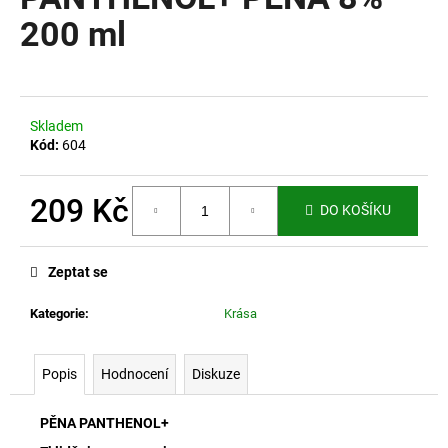
je
a
0,0
200 ml
z
j
5
í
hvězdiček.
t
?
Skladem
Kód:
604
209 Kč
DO KOŠÍKU
HLEDAT
Měrná
cena:
Zeptat se
Kategorie
:
Krása
D
o
p
Popis
Hodnocení
Diskuze
o
r
PĚNA PANTHENOL+
u